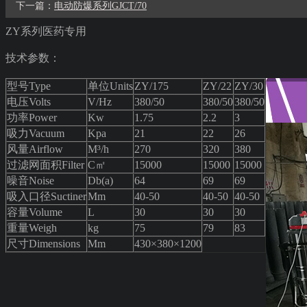
下一篇：
电动防爆系列GJCT/70
ZY系列医药专用
技术参数：
型号Type
单位Units
ZY/175
ZY/22
ZY/30
电压Volts
V/Hz
380/50
380/50
380/50
功率Power
Kw
1.75
2.2
3
吸力Vacuum
Kpa
21
22
26
风量Airflow
M³/h
270
320
380
过滤网面积Filter
C㎡
15000
15000
15000
噪音Noise
Db(a)
64
69
69
吸入口径Suctiner
Mm
40-50
40-50
40-50
容量Volume
L
30
30
30
重量Weigh
kg
75
79
83
尺寸Dimensions
Mm
430×380×1200